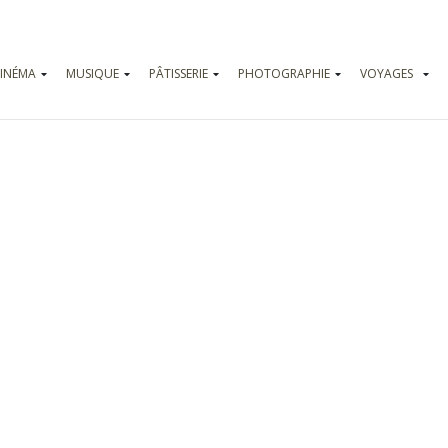
INÉMA
MUSIQUE
PÂTISSERIE
PHOTOGRAPHIE
VOYAGES
Vadrouilles
Parcs d’attr