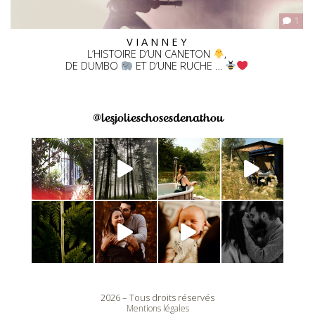
1
V I A N N E Y
L’HISTOIRE D’UN CANETON
,
DE DUMBO
ET D’UNE RUCHE …
@lesjolieschosesdenathou
2026 – Tous droits réservés
Mentions légales