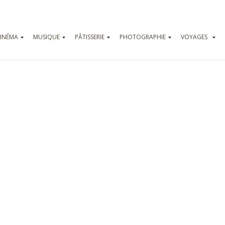
INÉMA
MUSIQUE
PÂTISSERIE
PHOTOGRAPHIE
VOYAGES
Vadrouilles
Parcs d’attr