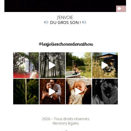
0
J’ENVOIE
DU GROS SON !
@lesjolieschosesdenathou
2026 – Tous droits réservés
Mentions légales