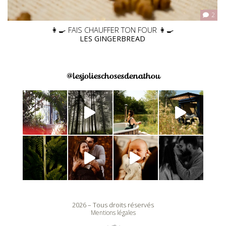
2
👩‍🍳 FAIS CHAUFFER TON FOUR 👩‍🍳
LES GINGERBREAD
@lesjolieschosesdenathou
2026 – Tous droits réservés
Mentions légales