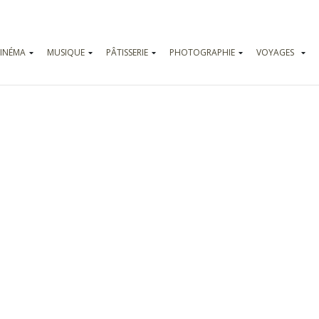
INÉMA
MUSIQUE
PÂTISSERIE
PHOTOGRAPHIE
VOYAGES
Vadrouilles
Parcs d’attr