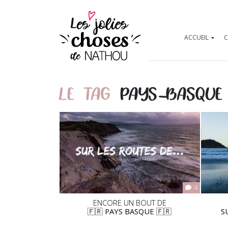
ACCUEIL
C
LE TAG
PAYS-BASQUE
4
ENCORE UN BOUT DE
🇫🇷 PAYS BASQUE 🇫🇷
S