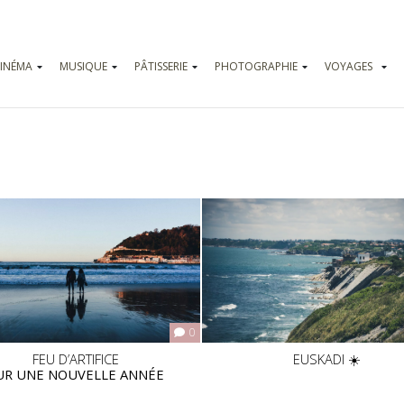
INÉMA
MUSIQUE
PÂTISSERIE
PHOTOGRAPHIE
VOYAGES
Vadrouilles
Parcs d’attr
0
FEU D’ARTIFICE
EUSKADI ☀️
UR UNE NOUVELLE ANNÉE