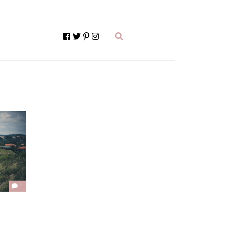
actions
1