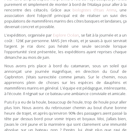
purement et simplement de monter à bord de l’Atalaya pour aller à la
rencontre des cétacés. Grâce aux
biologistes d’Itsas Arima
, une
association dont l’objectif principal est de réaliser un suivi des
populations de mammifères marins des côtes basques et landaises, ça
devenait concret et possible.
L’expédition, organisée par
Explore Océan
, se fait à la journée et a un
coût : 126€ par personne. MAIS j’en rêvais, et je savais à quoi servirait
l’argent. Je n’ai donc pas hésité une seule seconde lorsque
l’opportunité s’est présentée, les expéditions ayant reprises chaque
dimanche au mois de juin.
Nous avons pris place à bord du catamaran, sous un soleil qui
annonçait une journée magnifique, en direction du Gouf de
Capbreton. J’étais surexcitée comme jamais. Sur le chemin, nous
apprenons plein de choses sur les espèces de dauphins et
mammifères marins en général. L’équipe est pédagogue, intéressante,
à l’écoute. Il régnait sur ce bateau une ambiance conviviale et amicale.
Puis il y a eu de la houle, beaucoup de houle, trop de houle pour aller
plus loin. Nous avons du rebrousser chemin au bout d’une bonne
heure de trajet, et après qu’environ 90% des passagers aient passé la
tête par dessus bord pour vomir tripes et boyaux. Moi, j’allais bien,
j’avais le ciré jaune et la marinière qui sont clairement une immunité
absolue sur un bateau, non ? Pepito, lui, était plus que ravi de