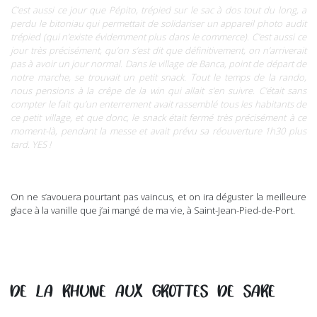
C’est aussi ce jour que Pépito, trépied sur le sac à dos tout du long, a
perdu le bitoniau qui permettait de solidariser un appareil photo audit
trépied (qui n’existe évidemment plus dans le commerce). C’est aussi ce
jour très précisément, qu’on s’est dit que définitivement, on n’arriverait
pas à avoir un jour normal. Dans le village de Banca, point de départ de
notre marche, se trouvait un petit snack. Tout le temps de la rando,
nous pensions à la crêpe de la win qui allait s’en suivre. C’était sans
compter le fait qu’un enterrement avait rassemblé tous les habitants de
ce petit village, et que donc, le snack était fermé très précisément à ce
moment-là, pendant la messe et avait prévu sa réouverture 1h30 plus
tard. YES !
On ne s’avouera pourtant pas vaincus, et on ira déguster la meilleure
glace à la vanille que j’ai mangé de ma vie, à Saint-Jean-Pied-de-Port.
DE LA RHUNE AUX GROTTES DE SARE