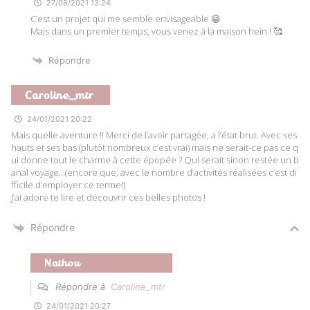
27/08/2021 13:24
C’est un projet qui me semble envisageable 😁
Mais dans un premier temps, vous venez à la maison hein ! 🥰
Répondre
Caroline_mtr
24/01/2021 20:22
Mais quelle aventure !! Merci de l’avoir partagée, a l’état brut. Avec ses
hauts et ses bas (plutôt nombreux c’est vrai) mais ne serait-ce pas ce q
ui donne tout le charme à cette épopée ? Qui serait sinon restée un b
anal voyage…(encore que; avec le nombre d’activités réalisées c’est di
fficile d’employer ce terme!)
J’ai adoré te lire et découvrir ces belles photos !
Répondre
Nathou
Répondre à
Caroline_mtr
24/01/2021 20:27