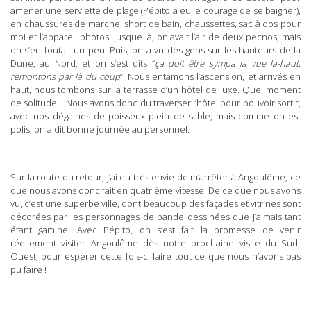
amener une serviette de plage (Pépito a eu le courage de se baigner),
en chaussures de marche, short de bain, chaussettes, sac à dos pour
moi et l’appareil photos. Jusque là, on avait l’air de deux pecnos, mais
on s’en foutait un peu. Puis, on a vu des gens sur les hauteurs de la
Dune, au Nord, et on s’est dits “
ça doit être sympa la vue là-haut,
remontons par là du coup
”. Nous entamons l’ascension, et arrivés en
haut, nous tombons sur la terrasse d’un hôtel de luxe. Quel moment
de solitude… Nous avons donc du traverser l’hôtel pour pouvoir sortir,
avec nos dégaines de poisseux plein de sable, mais comme on est
polis, on a dit bonne journée au personnel.
Sur la route du retour, j’ai eu très envie de m’arrêter à Angoulême, ce
que nous avons donc fait en quatrième vitesse. De ce que nous avons
vu, c’est une superbe ville, dont beaucoup des façades et vitrines sont
décorées par les personnages de bande dessinées que j’aimais tant
étant gamine. Avec Pépito, on s’est fait la promesse de venir
réellement visiter Angoulême dès notre prochaine visite du Sud-
Ouest, pour espérer cette fois-ci faire tout ce que nous n’avons pas
pu faire !