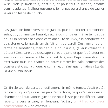
Wish. Mais je m’en fout, c’est fun, et pour tout le monde, enfants
comme adultes ! Malheureusement, je n’ai pas eu la chance de gagner
la version féline de Chucky…
Pas grave, on fonce vers notre graal du jour : le coaster. La montana
suiza, qui, comme par hasard, a attiré du monde en même temps que
nous. On prend place dans cette antiquité de 1927, à la banquette en
bois d’origine. Je n’avais jamais fait un truc pareil. C’est immonde en
terme de sensations, mais rien que pour la vue, ça vaut vraiment le
détour ! C’est sure que c’est tape-cul et bruyant, et que l’opérateur est
avec nous sur l’engin tant le bazar est daté, mais Pépito vous dira que
c’est avant tout une chance de pouvoir tester les balbutiements des
coasters, et c’est mythique. Je confirme, on s’est quand même régalés.
La vue putain, la vue…
On finit le tour du parc, tranquillement. En même temps, c’était plutôt
rapide puisqu’il n’y a que très peu d’attractions, ce qui n’enlève rien au
charme des lieux. Monte Igueldo ne nous laisse pas indifférent. Nous
repartons vers la gare, en longeant l’océan,
un +1 au compteur
coastercount
(
oui, on en est là…
).