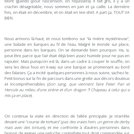
Mont Igueldo (pour l’ascension, on repassera). Il fait gris, il y a un
crachin désagréable, nous sommes en juin et ça caille. La dernière
fois, on était en décembre, et on était en tee-shirt. A part ça, TOUT VA
BIEN.
Nous arrivons là-haut, et nous tombons sur “la rivière mystérieuse”,
une balade en barques au fil de l’eau. Malgré le monde sur place,
personne dans les barques. On se demande bien pourquoi. Ha, si,
peut être parce que l’air était déjà bien assez humide pour ne pas en
rajouter. Mais puisqu’on est là, dans un cadre à couper le souffle, on
sera les deux fous en k-way sur une barque se promenant au bord
des falaises. Ça a incité quelques personnes à nous suivre, sachez-le.
Petit bonus sur la fin de parcours dans une grotte aux décors douteux
et incompréhensibles (
bon sang, que viennent faire Peter Pan et
Hercule au milieu d’une sirène et d’un dragon ?! Chapeau à celui qui a
mis ça en place
).
On continue la visite en direction de l’allée principale. Je m’arrête
devant une “course de tortues” (
pas des vraies hein, un genre de derby
mais avec des tortues
), et me confronte à d’autres personnes dans
l’espoir de gagner une peluche contrefaite tout droit commandée sur