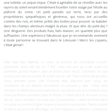
une toilette, un pique-nique. C’était si agréable de se réveiller avec les
rayons du soleil venant timidement fouetter notre visage par l’étoile au
plafond du zome. Un petit paradis sur terre, tenu par des
propriétaires sympathiques et généreux, qui nous ont accueillis
comme des rois, et même prêté des bottes pour pouvoir se balader
dans les champs alentours malgré la pluie. Et que dire du petit-dej ?
Une dinguerie. Des produits frais, faits maison, en quantité plus que
suffisantes. Une expérience fabuleuse que je recommande vivement
à toute personne se trouvant dans le Limousin ! Merci les copains,
c’était génial !
Hep hep hep Nathou, tu nous as promis de l’anecdote crousti-
poissarde, alors elle est où ?! Arf… c’est vrai que ça a été aussi ma
première grosse frayeur avec le drône (tout neuf). Comment ne pas
vouloir prendre en photo le zome vue du ciel ? Alors entre les gouttes,
nous sommes sortis. UAV Forecast était d’accord avec nous, les
conditions de vol étaient favorables, on pouvait y aller. C’était sans
compter la météo plus que capricieuse, qui après une bourrasque nous
a fait perdre la connexion avec le drone. Il n’était plus là. Ni à vue, ni sur
l’écran. Dans ma tête il n’y avait que 2 possibilités : il allait terminer dans
un arbre ou contre la ligne moyenne tension à proximité. Pepito a tenté
le retour au point de décollage, et il est réapparu, indemne, comme par