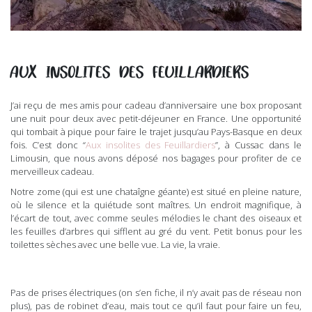
AUX INSOLITES DES FEUILLARDIERS
J’ai reçu de mes amis pour cadeau d’anniversaire une box proposant
une nuit pour deux avec petit-déjeuner en France. Une opportunité
qui tombait à pique pour faire le trajet jusqu’au Pays-Basque en deux
fois. C’est donc “
Aux insolites des Feuillardiers
”, à Cussac dans le
Limousin, que nous avons déposé nos bagages pour profiter de ce
merveilleux cadeau.
Notre zome (qui est une chataîgne géante) est situé en pleine nature,
où le silence et la quiétude sont maîtres. Un endroit magnifique, à
l’écart de tout, avec comme seules mélodies le chant des oiseaux et
les feuilles d’arbres qui sifflent au gré du vent. Petit bonus pour les
toilettes sèches avec une belle vue. La vie, la vraie.
Pas de prises électriques (on s’en fiche, il n’y avait pas de réseau non
plus), pas de robinet d’eau, mais tout ce qu’il faut pour faire un feu,