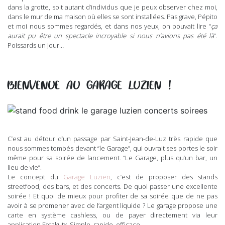
dans la grotte, soit autant d’individus que je peux observer chez moi,
dans le mur de ma maison où elles se sont installées. Pas grave, Pépito
et moi nous sommes regardés, et dans nos yeux, on pouvait lire “
ça
aurait pu être un spectacle incroyable si nous n’avions pas été là
”.
Poissards un jour…
BIENVENUE AU GARAGE LUZIEN !
C’est au détour d’un passage par Saint-Jean-de-Luz très rapide que
nous sommes tombés devant “le Garage”, qui ouvrait ses portes le soir
même pour sa soirée de lancement. “Le Garage, plus qu’un bar, un
lieu de vie”.
Le concept du
Garage Luzien
, c’est de proposer des stands
streetfood, des bars, et des concerts. De quoi passer une excellente
soirée ! Et quoi de mieux pour profiter de sa soirée que de ne pas
avoir à se promener avec de l’argent liquide ? Le garage propose une
carte en système cashless, ou de payer directement via leur
application Fetakutx. Simple, rapide, efficace.