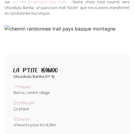
sur
un site proposant des trails
. Notre choix s’est tourné vers
Utsuskulu Banka, un parcours trail “facile” que nous avons transformé
en randonnée bucolique.
LA P’TITE RANDO
Utsuskulu Banka (n° 6)
📍 Départ
:
Banca, centre village
💥 Difficulté
:
Ça pique
🕑 Durée
:
4 heures pour les 8,5km