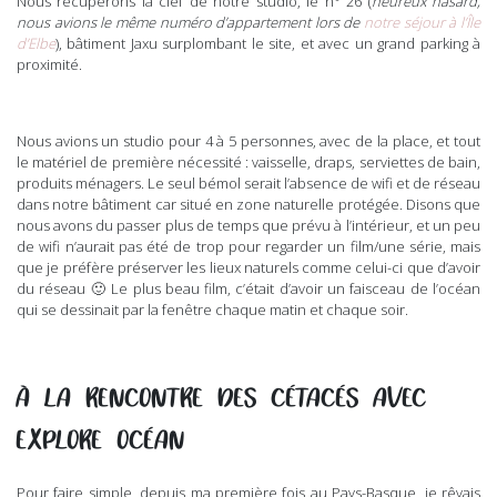
Nous récupérons la clef de notre studio, le n° 26 (
heureux hasard,
nous avions le même numéro d’appartement lors de
notre séjour à l’Île
d’Elbe
), bâtiment Jaxu surplombant le site, et avec un grand parking à
proximité.
Nous avions un studio pour 4 à 5 personnes, avec de la place, et tout
le matériel de première nécessité : vaisselle, draps, serviettes de bain,
produits ménagers. Le seul bémol serait l’absence de wifi et de réseau
dans notre bâtiment car situé en zone naturelle protégée. Disons que
nous avons du passer plus de temps que prévu à l’intérieur, et un peu
de wifi n’aurait pas été de trop pour regarder un film/une série, mais
que je préfère préserver les lieux naturels comme celui-ci que d’avoir
du réseau 🙂 Le plus beau film, c’était d’avoir un faisceau de l’océan
qui se dessinait par la fenêtre chaque matin et chaque soir.
À LA RENCONTRE DES CÉTACÉS AVEC
EXPLORE OCÉAN
Pour faire simple, depuis ma première fois au Pays-Basque, je rêvais