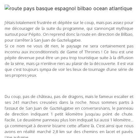
J’étais totalement frustrée et dépitée sur le coup, mais pas assez pour
me décourager de la suite du programme, qui s’annonçait mythique
surtout pour Pépito. On reprend donc la route en direction de Bilbao,
pour s’arrêter à San Juan de Gaztelugatxe.
Si ce nom ne vous dit rien, le paysage ne sera certainement pas
inconnu aux inconditionnels de Game of Thrones ! Ce lieu est une
pépite devenue peut être un peu trop touristique suite à la diffusion
de la série, mais ça n’enlève rien au plaisir de la découverte. Il est vrai
que c’est toujours sympa de voir les lieux de tournage d’une série de
ses propres yeux.
Du coup, pas de château, pas de dragons, mais le fameux escalier et
ses 241 marches creusées dans la roche. Nous sommes partis à
l’assaut de San Juan de Gaztelugatxe en converses/vans, le panneau
de direction indiquant 1 petit kilomètre jusqu’au point de chute.
Facile. Le deuxième panneau plus loin indiquait lui aussi 1 kilomètre…
ça commençait à devenir bizarre cette affaire là. C’est ainsi que nous
avons en réalité marché 2,8 km sur des chemins en lacet et pavés.
Une aubaine.