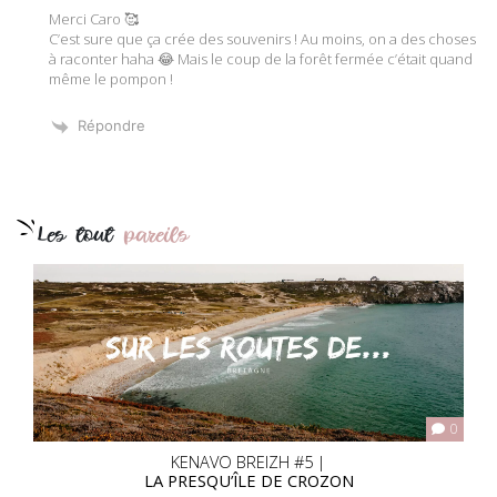
Merci Caro 🥰
C’est sure que ça crée des souvenirs ! Au moins, on a des choses
à raconter haha 😂 Mais le coup de la forêt fermée c’était quand
même le pompon !
Répondre
Les tout
pareils
0
KENAVO BREIZH #5 |
LA PRESQU’ÎLE DE CROZON