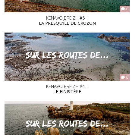
0
KENAVO BREIZH #5 |
LA PRESQU’ÎLE DE CROZON
0
KENAVO BREIZH #4 |
LE FINISTÈRE