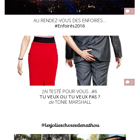
1
AU RENDEZ-VOUS DES ENFOIRÉS…
#Enfoirés2016
0
J’AI TESTÉ POUR VOUS…#6
TU VEUX OU TU VEUX PAS ?
de
TONIE MARSHALL
@lesjolieschosesdenathou