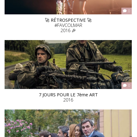
0
🚀
RÉTROSPECTIVE
🚀
#FAVCOLMAR
2016 🎉
0
7 JOURS POUR LE 7ème ART
2016