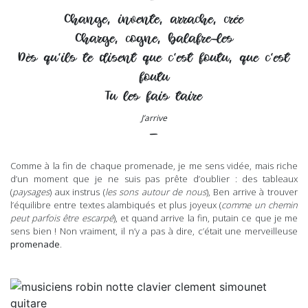
–
Change, invente, arrache, crée
Charge, cogne, balafre-les
Dès qu’ils te disent que c’est foutu, que c’est
foutu
Tu les fais taire
J’arrive
–
Comme à la fin de chaque promenade, je me sens vidée, mais riche
d’un moment que je ne suis pas prête d’oublier : des tableaux
(
paysages
) aux instrus (
les sons autour de nous
), Ben arrive à trouver
l’équilibre entre textes alambiqués et plus joyeux (
comme un chemin
peut parfois être escarpé
), et quand arrive la fin, putain ce que je me
sens bien ! Non vraiment, il n’y a pas à dire, c’était une merveilleuse
promenade
.