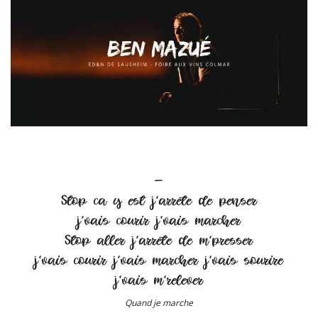
–
Stop ca y est j’arrête de penser
j’vais courir j’vais marcher
Stop aller j’arrête de m’presser
j’vais courir j’vais marcher j’vais sourire
j’vais m’relever
Quand je marche