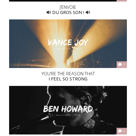
J’ENVOIE
🔊 DU GROS SON ! 🔊
0
YOU’RE THE REASON THAT
I FEEL SO STRONG
0