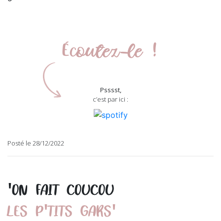
Écoutez-le !
Psssst,
c’est par ici :
Posté le 28/12/2022
'
ON FAIT COUCOU
'
'
LES P
TITS GARS