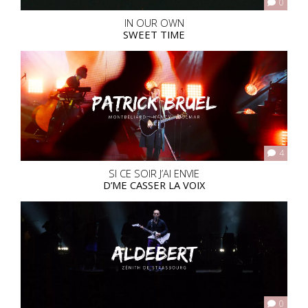
0
IN OUR OWN
SWEET TIME
4
SI CE SOIR J’AI ENVIE
D’ME CASSER LA VOIX
0