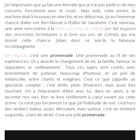
J’ai l’impression que ça fait une éternité que je n’ai pas parlé ici de mes
concerts. Forcément avec le covid… Mais voilà, cette année, la
machine était à nouveau en marche, et en début mai, j’ai eu l’immense
chance d’aller voir Ben Mazué à l’Ed&n de Sausheim. C’est Vanessa,
une amie rencontrée à la
Foire aux Vins de Colmar
(
on fait toujours
des rencontres formidables à la foire aux vins de Colmar
), qui m’a
donné cette chance. J’étais donc ce soir-là, la fameuse
Accompagnante.
Ben Mazué
, c’est une
promenade
. Une promenade au fil de ses
expériences. On y aborde le changement de vie, la famille, l’amour, la
séparation, le vieillissement… Tous ces sujets sont contés avec
énormément de justesse, beaucoup d’humour, et un poil de
mélancolie, entre chants et exégèses. C’est ce que j’appelle un
spectacle complet : c’est drôle, plein d’histoires, mais aussi très
touchant. On a l’impression d’être avec lui, dans un salon, à se
raconter nos vies. Ben se livre réellement à cœur ouvert sur cette
scène. Ce n’est pas forcément ce que j’ai l’habitude de voir, c’est hors
des sentiers battus, assez déroutant, mais surtout, c’est un moment
suspendu, criant de vérité. C’est une jolie
promenade
.