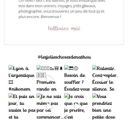
Oh hello ! Moi c’est Nathou, je vous embarque avec
moi dans mon univers. Voyages, p’tits gâteaux,
photographie, vous trouverez un peu de tout ça et
plus encore. Bienvenue !
Followez moi
@lesjolieschosesdenathou