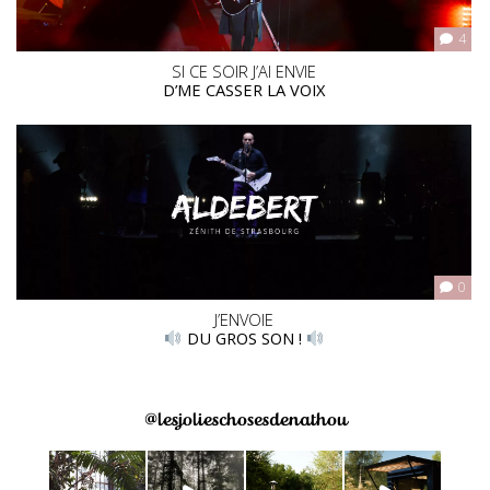
4
SI CE SOIR J’AI ENVIE
D’ME CASSER LA VOIX
0
J’ENVOIE
DU GROS SON !
@lesjolieschosesdenathou