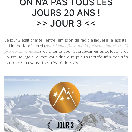
ON N’A PAS TOUS LES
JOURS 20 ANS !
>> JOUR 3 <<
Le jour 3 était chargé : entre l’émission de radio à laquelle j’ai assisté,
le film de l’après-midi (
pour lequel j’ai loupé la présentation et les 10
premières minutes…
), et l’attente pour apercevoir Gilles Lellouche et
Louise Bourgoin, autant vous dire que je suis rentrée très très très
heureuse, mais aussi très très très lessivée.