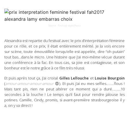
Source : Festival-alpedhuez
Alexandra est repartie du festival avec le prix d’interprétation féminine
pour ce rôle, et ce prix, il était entièrement mérité. Je la vois encore
sur scène, toute émoustillée lorsqu’elle est appelée, dire “oh putain”
tout bas…dans le micro. Une histoire que j’ai moi-même vécue durant
une conférence à la fac. En tous cas, sa joie est contagieuse, et son
bonheur est le notre grâce à ce film très réussi.
Et puis après tout ça, j’ai croisé
Gilles Lellouche
et
Louise Bourgoin
(
amour-amour-amour-amour
😍). Et puis j’ai eu mes selfies………flous !
Mais tant pis, rien ne peut altérer ce moment qui a duré……….10
secondes à la louche ! Le temps qu’il faut pour rendre jalouse les
potines. Camille, Cindy, promis, si avant-première strasbourgeoise il y
a, on y va direct !