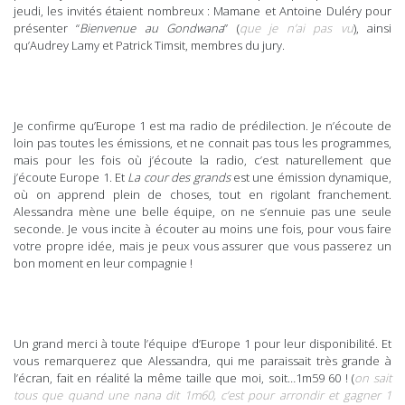
jeudi, les invités étaient nombreux : Mamane et Antoine Duléry pour
présenter “
Bienvenue au Gondwana
” (
que je n’ai pas vu
), ainsi
qu’Audrey Lamy et Patrick Timsit, membres du jury.
Je confirme qu’Europe 1 est ma radio de prédilection. Je n’écoute de
loin pas toutes les émissions, et ne connait pas tous les programmes,
mais pour les fois où j’écoute la radio, c’est naturellement que
j’écoute Europe 1. Et
La cour des grands
est une émission dynamique,
où on apprend plein de choses, tout en rigolant franchement.
Alessandra mène une belle équipe, on ne s’ennuie pas une seule
seconde. Je vous incite à écouter au moins une fois, pour vous faire
votre propre idée, mais je peux vous assurer que vous passerez un
bon moment en leur compagnie !
Un grand merci à toute l’équipe d’Europe 1 pour leur disponibilité. Et
vous remarquerez que Alessandra, qui me paraissait très grande à
l’écran, fait en réalité la même taille que moi, soit…1m59 60 ! (
on sait
tous que quand une nana dit 1m60, c’est pour arrondir et gagner 1