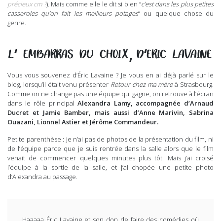
précieux cm ?
). Mais comme elle le dit si bien “
c’est dans les plus petites
casseroles qu’on fait les meilleurs potages
” ou quelque chose du
genre.
‘
,
‘
L
EMBARRAS DU CHOIX
D
ERIC LAVAINE
Vous vous souvenez d’Éric Lavaine ? Je vous en ai déjà parlé sur le
blog, lorsqu’il était venu présenter
Retour chez ma mère
à Strasbourg.
Comme on ne change pas une équipe qui gagne, on retrouve à l’écran
dans le rôle principal
Alexandra Lamy, accompagnée d’
Arnaud
Ducret
et
Jamie Bamber
, mais aussi d’
Anne Marivin,
Sabrina
Ouazani
,
Lionnel Astier
et
Jérôme Commandeur
.
Petite parenthèse : je n’ai pas de photos de la présentation du film, ni
de l’équipe parce que je suis rentrée dans la salle alors que le film
venait de commencer quelques minutes plus tôt. Mais j’ai croisé
l’équipe à la sortie de la salle, et j’ai chopée une petite photo
d’Alexandra au passage.
Haaaaa Éric Lavaine et son don de faire des comédies où