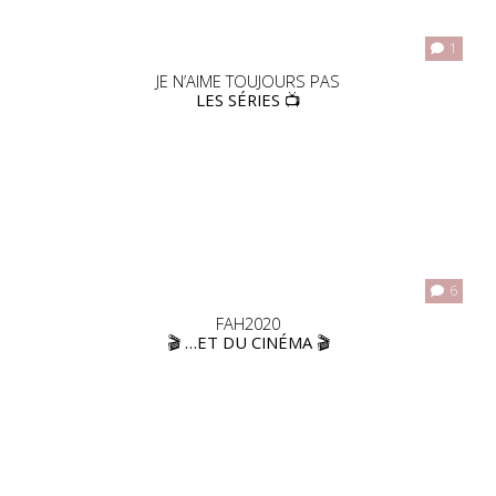
1
JE N’AIME TOUJOURS PAS
LES SÉRIES 📺
6
FAH2020
🎬 …ET DU CINÉMA 🎬