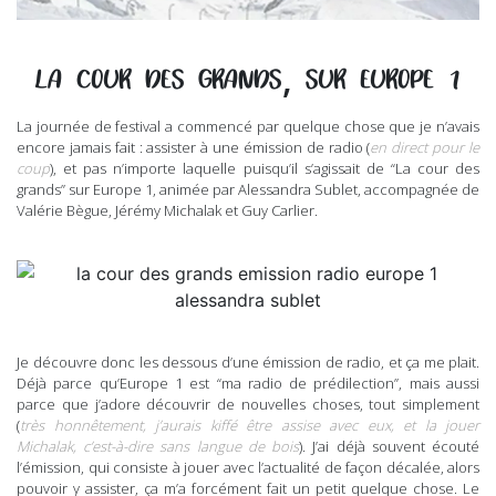
,
LA COUR DES GRANDS
SUR EUROPE 1
La journée de festival a commencé par quelque chose que je n’avais
encore jamais fait : assister à une émission de radio (
en direct pour le
coup
), et pas n’importe laquelle puisqu’il s’agissait de “La cour des
grands” sur Europe 1, animée par Alessandra Sublet, accompagnée de
Valérie Bègue, Jérémy Michalak et Guy Carlier.
Je découvre donc les dessous d’une émission de radio, et ça me plait.
Déjà parce qu’Europe 1 est “ma radio de prédilection”, mais aussi
parce que j’adore découvrir de nouvelles choses, tout simplement
(
très honnêtement, j’aurais kiffé être assise avec eux, et la jouer
Michalak, c’est-à-dire sans langue de bois
). J’ai déjà souvent écouté
l’émission, qui consiste à jouer avec l’actualité de façon décalée, alors
pouvoir y assister, ça m’a forcément fait un petit quelque chose. Le