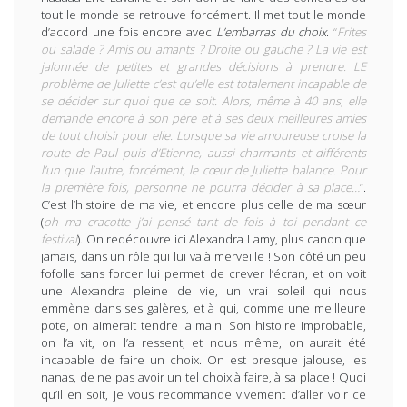
tout le monde se retrouve forcément. Il met tout le monde
d’accord une fois encore avec
L’embarras du choix
.
“
Frites
ou salade ? Amis ou amants ? Droite ou gauche ? La vie est
jalonnée de petites et grandes décisions à prendre. LE
problème de Juliette c’est qu’elle est totalement incapable de
se décider sur quoi que ce soit. Alors, même à 40 ans, elle
demande encore à son père et à ses deux meilleures amies
de tout choisir pour elle. Lorsque sa vie amoureuse croise la
route de Paul puis d’Etienne, aussi charmants et différents
l’un que l’autre, forcément, le cœur de Juliette balance. Pour
la première fois, personne ne pourra décider à sa place…
“
.
C’est l’histoire de ma vie, et encore plus celle de ma sœur
(
oh ma cracotte j’ai pensé tant de fois à toi pendant ce
festival
). On redécouvre ici Alexandra Lamy, plus canon que
jamais, dans un rôle qui lui va à merveille ! Son côté un peu
fofolle sans forcer lui permet de crever l’écran, et on voit
une Alexandra pleine de vie, un vrai soleil qui nous
emmène dans ses galères, et à qui, comme une meilleure
pote, on aimerait tendre la main. Son histoire improbable,
on l’a vit, on l’a ressent, et nous même, on aurait été
incapable de faire un choix. On est presque jalouse, les
nanas, de ne pas avoir un tel choix à faire, à sa place ! Quoi
qu’il en soit, je vous recommande vivement d’aller voir ce