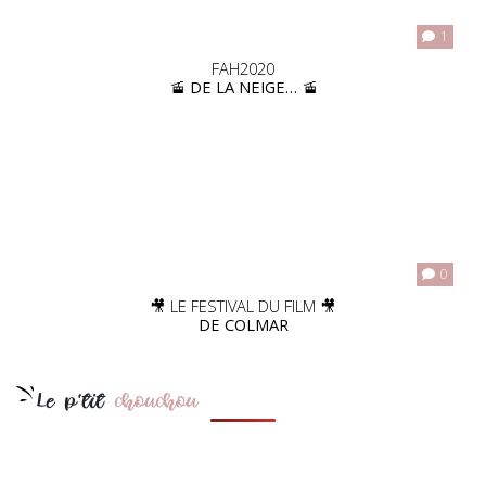
1
FAH2020
🚡 DE LA NEIGE… 🚡
0
🎥 LE FESTIVAL DU FILM 🎥
DE COLMAR
Le p'tit
chouchou