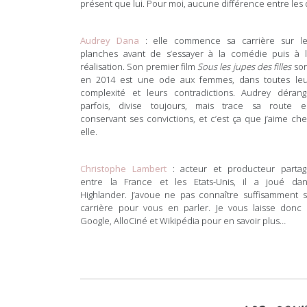
présent que lui. Pour moi, aucune différence entre les 
Audrey Dana
: elle commence sa carrière sur le
planches avant de s’essayer à la comédie puis à l
réalisation. Son premier film
Sous les jupes des filles
sor
en 2014 est une ode aux femmes, dans toutes leu
complexité et leurs contradictions. Audrey dérang
parfois, divise toujours, mais trace sa route e
conservant ses convictions, et c’est ça que j’aime ch
elle.
Christophe Lambert
: acteur et producteur partag
entre la France et les Etats-Unis, il a joué dan
Highlander. J’avoue ne pas connaître suffisamment 
carrière pour vous en parler. Je vous laisse donc 
Google, AlloCiné et Wikipédia pour en savoir plus…