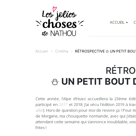
ACCUEIL
C
Accueil
Cinéma
RÉTROSPECTIVE
⛄️
UN PETIT BOU
RÉTRO
⛄️
UN PETIT BOUT 
Cette année, l’Alpe d’Huez accueillera la 23ème édit
participé en
2017
et 2018. J’ai vécu l’édition 2019 à tra
aller
). Hors de question pour moi de revivre ça ! Pour m
de Morgane, ma chouquette normande, avec qui j’étais
attendant cette semaine qui s’annonce inoubliable, voic
frites !