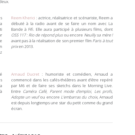
deux.
s
Reem Kherici
: actrice, réalisatrice et scénariste, Reem a
a
débuté à la radio avant de se faire un nom avec La
ti
Bande à Fifi. Elle aura participé à plusieurs films, dont
r
OSS 117 : Rio de répond plus
ou encore
Neuilly sa mère !
e
avant pas à la réalisation de son premier film
Paris à tout
n
prix
en 2013.
ez
é
Arnaud Ducret
: humoriste et comédien, Arnaud a
s
commencé dans les cafés-théâtres avant d’être repéré
sa
par M6 et de faire ses sketchs dans le Morning Live.
à
Entre
Caméra Café
,
Parent mode d’emploi
,
Les profs
,
Adopte un veuf
ou encore
L’embarras du choix
, Arnaud
est depuis longtemps une star du petit comme du grand
écran.