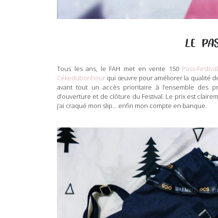
LE PAS
Tous les ans, le FAH met en vente 150
Pass-Festiva
Cékedubonheur
qui œuvre pour améliorer la qualité de 
avant tout un accès prioritaire à l’ensemble des pro
d’ouverture et de clôture du Festival. Le prix est claire
j’ai craqué mon slip… enfin mon compte en banque.