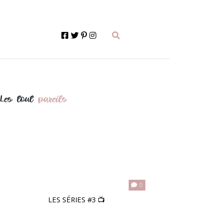
actions
Les tout
pareils
0
LES SÉRIES #3 📺