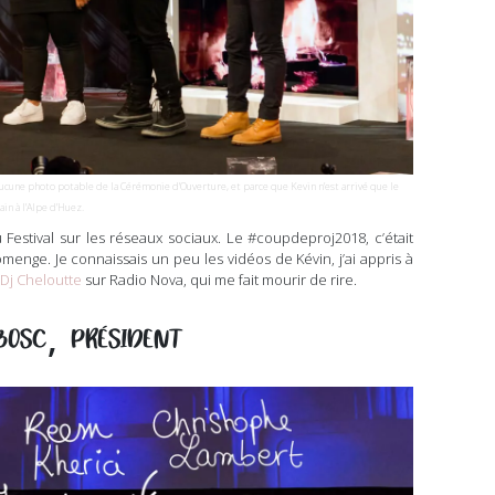
s aucune photo potable de la Cérémonie d’Ouverture, et parce que Kevin n’est arrivé que le
in à l’Alpe d’Huez.
estival sur les réseaux sociaux. Le #coupdeproj2018, c’était
enge. Je connaissais un peu les vidéos de Kévin, j’ai appris à
Dj Cheloutte
sur Radio Nova, qui me fait mourir de rire.
,
BOSC
PRÉSIDENT