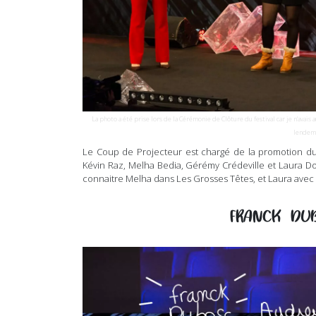
La photo a été prise lors de la Cérémonie de Clôture du festival car je n’avai
lendema
Le Coup de Projecteur est chargé de la promotion du F
Kévin Raz, Melha Bedia, Gérémy Crédeville et Laura Dom
connaitre Melha dans Les Grosses Têtes, et Laura avec
FRANCK DU