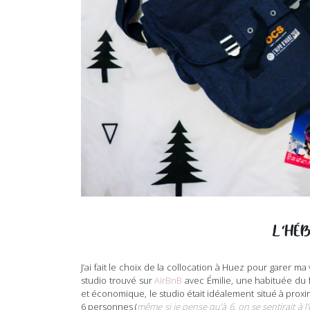
L’HÉ
J’ai fait le choix de la collocation à Huez pour garer ma
studio trouvé sur
AirBnB
avec Émilie, une habituée du fe
et économique, le studio était idéalement situé à proxim
6 personnes (
même si je pense qu’à 6, on se sentirait à l’