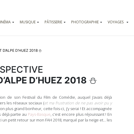
INÉMA
MUSIQUE
PÂTISSERIE
PHOTOGRAPHIE
VOYAGES
Vadrouilles
Parcs d’attr
T D’ALPE D’HUEZ 2018
⛄️
SPECTIVE
D’ALPE D’HUEZ 2018
⛄️
ion de son Festival du Film de Comédie, auquel j’avais déjà
vers les réseaux sociaux (
et ma frustration de ne pas avoir pu y
on plus grand bonheur, cette fois-ci, j’y serai ! Et accompagnée
 déjà partie au
Pays-Basque
, c’est encore plus réjouissant ! En
i un petit retour sur mon FAH 2018, marqué par la neige et… les