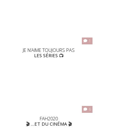
1
JE N’AIME TOUJOURS PAS
LES SÉRIES 📺
6
FAH2020
🎬 …ET DU CINÉMA 🎬