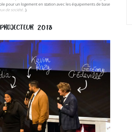
able pour un logement en station avec les équipements de base
jeux de société…
).
PROJECTEUR 2018