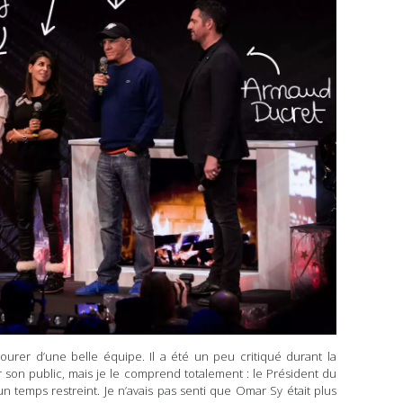
ourer d’une belle équipe. Il a été un peu critiqué durant la
r son public, mais je le comprend totalement : le Président du
n temps restreint. Je n’avais pas senti que Omar Sy était plus