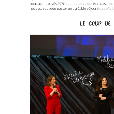
nous avons payés 297€ pour deux, ce qui était raisonn
nécessaires pour passer un agréable séjour (
vaisselle, 
LE COUP DE 