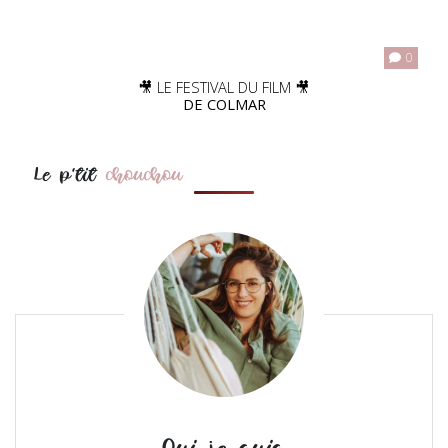
0
🎥 LE FESTIVAL DU FILM 🎥
DE COLMAR
Le p'tit
chouchou