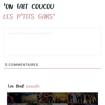
'
ON FAIT COUCOU
'
'
LES P
TITS GARS
0
COMMENTAIRES
Les tout
pareils