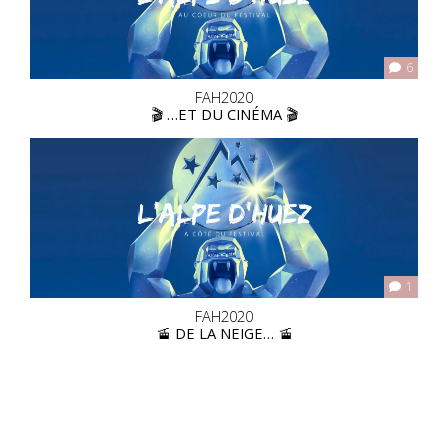
6
FAH2020
🎬 …ET DU CINÉMA 🎬
1
FAH2020
🚡 DE LA NEIGE… 🚡