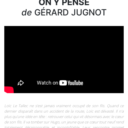
ON Y PENSE
de
GÉRARD JUGNOT
Loïc Le Tallec ne s’est jamais vraiment occupé de son fils. Quand ce
dernier disparaît dans un accident de la route, Loïc est dévasté. Il n’a
plus qu’une idée en tête : retrouver celui qui vit désormais avec le cœur
de son fils. Il va tomber sur Hugo, un jeune que ce cœur tout neuf rend
totalement déraisonnable et incontrôlable. Leur rencontre promet