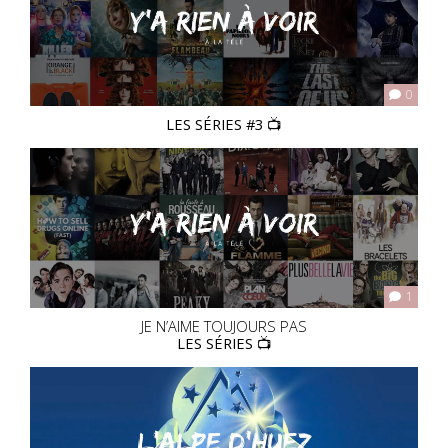
0
LES SÉRIES #3 📺
1
JE N’AIME TOUJOURS PAS
LES SÉRIES 📺