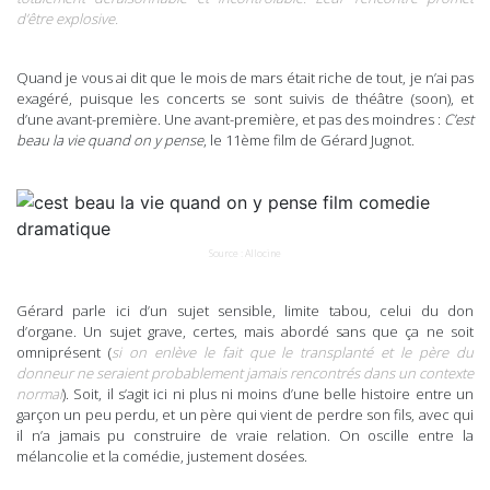
d’être explosive.
Quand je vous ai dit que le mois de mars était riche de tout, je n’ai pas
exagéré, puisque les concerts se sont suivis de théâtre (soon), et
d’une avant-première. Une avant-première, et pas des moindres :
C’est
beau la vie quand on y pense
, le 11ème film de Gérard Jugnot.
Source : Allocine
Gérard parle ici d’un sujet sensible, limite tabou, celui du don
d’organe. Un sujet grave, certes, mais abordé sans que ça ne soit
omniprésent (
si on enlève le fait que le transplanté et le père du
donneur ne seraient probablement jamais rencontrés dans un contexte
normal
). Soit, il s’agit ici ni plus ni moins d’une belle histoire entre un
garçon un peu perdu, et un père qui vient de perdre son fils, avec qui
il n’a jamais pu construire de vraie relation. On oscille entre la
mélancolie et la comédie, justement dosées.