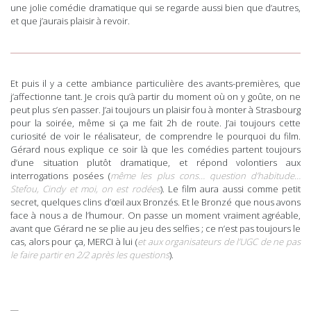
une jolie comédie dramatique qui se regarde aussi bien que d’autres,
et que j’aurais plaisir à revoir.
Et puis il y a cette ambiance particulière des avants-premières, que
j’affectionne tant. Je crois qu’à partir du moment où on y goûte, on ne
peut plus s’en passer. J’ai toujours un plaisir fou à monter à Strasbourg
pour la soirée, même si ça me fait 2h de route. J’ai toujours cette
curiosité de voir le réalisateur, de comprendre le pourquoi du film.
Gérard nous explique ce soir là que les comédies partent toujours
d’une situation plutôt dramatique, et répond volontiers aux
interrogations posées (
même les plus cons… question d’habitude…
Stefou, Cindy et moi, on est rodées
). Le film aura aussi comme petit
secret, quelques clins d’œil aux Bronzés. Et le Bronzé que nous avons
face à nous a de l’humour. On passe un moment vraiment agréable,
avant que Gérard ne se plie au jeu des selfies ; ce n’est pas toujours le
cas, alors pour ça, MERCI à lui (
et aux organisateurs de l’UGC de ne pas
le faire partir en 2/2 après les questions
).