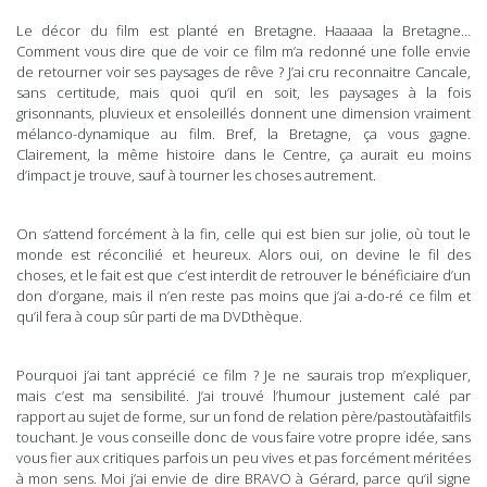
Le décor du film est planté en Bretagne. Haaaaa la Bretagne…
Comment vous dire que de voir ce film m’a redonné une folle envie
de retourner voir ses paysages de rêve ? J’ai cru reconnaitre Cancale,
sans certitude, mais quoi qu’il en soit, les paysages à la fois
grisonnants, pluvieux et ensoleillés donnent une dimension vraiment
mélanco-dynamique au film. Bref, la Bretagne, ça vous gagne.
Clairement, la même histoire dans le Centre, ça aurait eu moins
d’impact je trouve, sauf à tourner les choses autrement.
On s’attend forcément à la fin, celle qui est bien sur jolie, où tout le
monde est réconcilié et heureux. Alors oui, on devine le fil des
choses, et le fait est que c’est interdit de retrouver le bénéficiaire d’un
don d’organe, mais il n’en reste pas moins que j’ai a-do-ré ce film et
qu’il fera à coup sûr parti de ma DVDthèque.
Pourquoi j’ai tant apprécié ce film ? Je ne saurais trop m’expliquer,
mais c’est ma sensibilité. J’ai trouvé l’humour justement calé par
rapport au sujet de forme, sur un fond de relation père/pastoutàfaitfils
touchant. Je vous conseille donc de vous faire votre propre idée, sans
vous fier aux critiques parfois un peu vives et pas forcément méritées
à mon sens. Moi j’ai envie de dire BRAVO à Gérard, parce qu’il signe