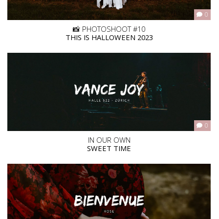
0
📸 PHOTOSHOOT #10
THIS IS HALLOWEEN 2023
0
IN OUR OWN
SWEET TIME