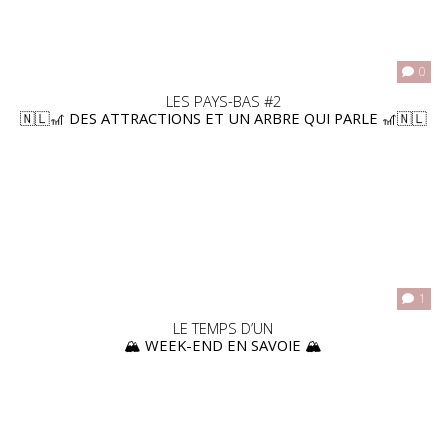
0
LES PAYS-BAS #2
🇳🇱🎢 DES ATTRACTIONS ET UN ARBRE QUI PARLE 🎢🇳🇱
1
LE TEMPS D’UN
🏔️ WEEK-END EN SAVOIE 🏔️