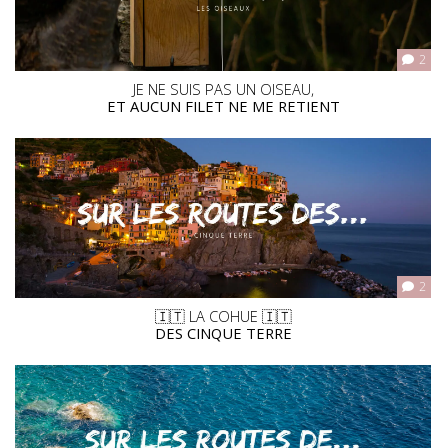
2
JE NE SUIS PAS UN OISEAU,
ET AUCUN FILET NE ME RETIENT
2
🇮🇹 LA COHUE 🇮🇹
DES CINQUE TERRE