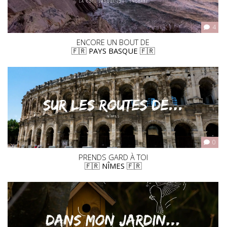
4
ENCORE UN BOUT DE
🇫🇷 PAYS BASQUE 🇫🇷
0
PRENDS GARD À TOI
🇫🇷 NÎMES 🇫🇷