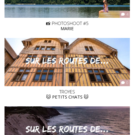
4
📸 PHOTOSHOOT #5
MARIE
0
TROYES
🐱 PETITS CHATS 🐱