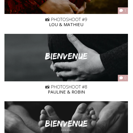
1
📸 PHOTOSHOOT #9
LOU & MATHIEU
0
📸 PHOTOSHOOT #8
PAULINE & ROBIN