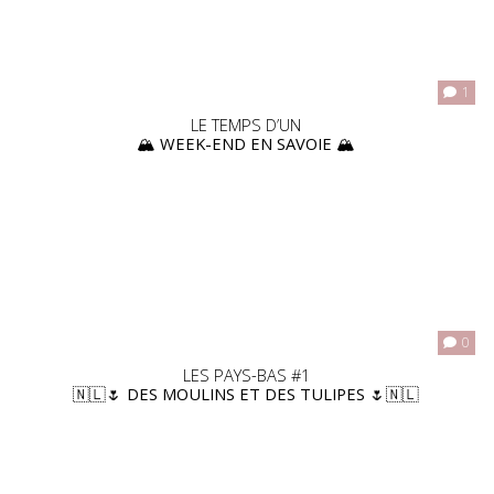
1
LE TEMPS D’UN
🏔️ WEEK-END EN SAVOIE 🏔️
0
LES PAYS-BAS #1
🇳🇱🌷 DES MOULINS ET DES TULIPES 🌷🇳🇱