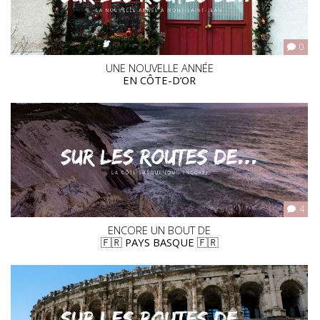
0
UNE NOUVELLE ANNÉE
EN CÔTE-D’OR
4
ENCORE UN BOUT DE
🇫🇷 PAYS BASQUE 🇫🇷