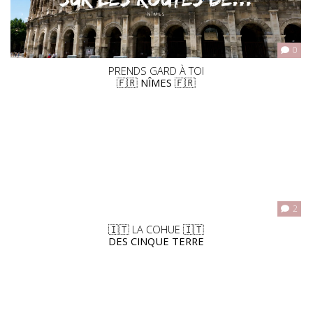
0
PRENDS GARD À TOI
🇫🇷 NÎMES 🇫🇷
2
🇮🇹 LA COHUE 🇮🇹
DES CINQUE TERRE