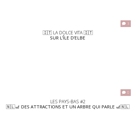
3
🇮🇹 LA DOLCE VITA 🇮🇹
SUR L’ÎLE D’ELBE
0
LES PAYS-BAS #2
🇳🇱🎢 DES ATTRACTIONS ET UN ARBRE QUI PARLE 🎢🇳🇱