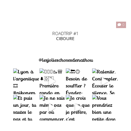
0
ROADTRIP #1
CIBOURE
@lesjolieschosesdenathou