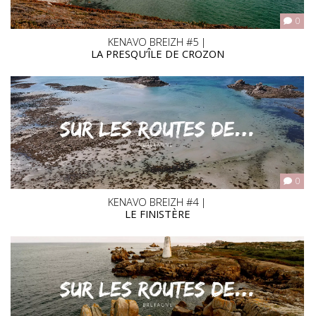
0
KENAVO BREIZH #5 |
LA PRESQU’ÎLE DE CROZON
0
KENAVO BREIZH #4 |
LE FINISTÈRE